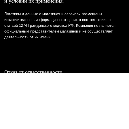
и условий их применения.
Логотипы и данные о магазинах и сервисах размещены
исключительно в информационных целях в соответствии со
статьей 1274 Гражданского кодекса РФ. Компания не является
официальным представителем магазинов и не осуществляет
деятельность от их имени.
Отказ от ответственности
Все товарные знаки и логотипы, представленные на
этом сайте, являются собственностью
соответствующих владельцев и взяты из публичных
источников.
Отказ от ответственности:
Сервис не является кредитором или ипотечным/кредитным