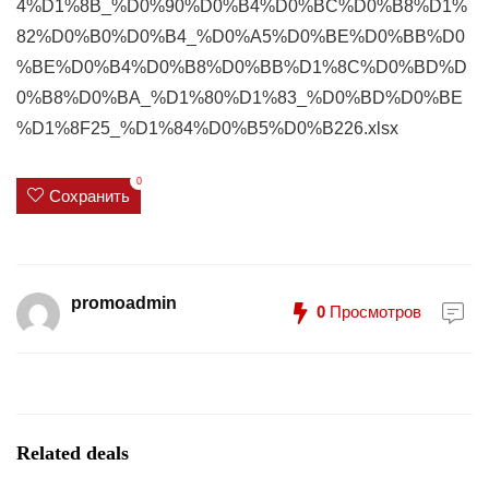
4%D1%8B_%D0%90%D0%B4%D0%BC%D0%B8%D1%
82%D0%B0%D0%B4_%D0%A5%D0%BE%D0%BB%D0
%BE%D0%B4%D0%B8%D0%BB%D1%8C%D0%BD%D
0%B8%D0%BA_%D1%80%D1%83_%D0%BD%D0%BE
%D1%8F25_%D1%84%D0%B5%D0%B226.xlsx
0
Сохранить
promoadmin
0
Просмотров
Related deals