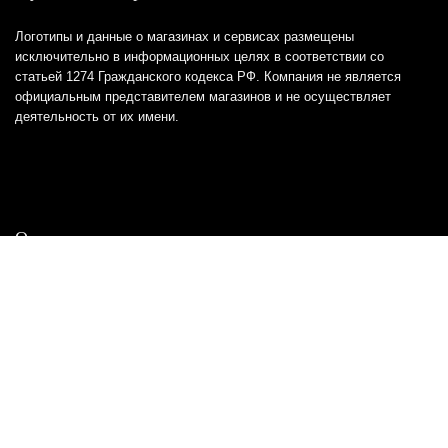
Логотипы и данные о магазинах и сервисах размещены
исключительно в информационных целях в соответствии со
статьей 1274 Гражданского кодекса РФ. Компания не является
официальным представителем магазинов и не осуществляет
деятельность от их имени.
Отказ от ответственности
Все товарные знаки и логотипы, представленные на
этом сайте, являются собственностью
соответствующих владельцев и взяты из публичных
источников.
Отказ от ответственности:
Сервис не является кредитором или ипотечным/кредитным
брокером и не предоставляет финансовые услуги прямо или