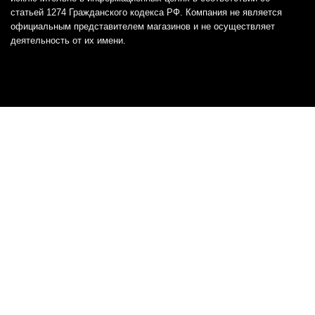
статьей 1274 Гражданского кодекса РФ. Компания не является
официальным представителем магазинов и не осуществляет
деятельность от их имени.
Отказ от ответственности
Все товарные знаки и логотипы, представленные на
этом сайте, являются собственностью
соответствующих владельцев и взяты из публичных
источников.
Отказ от ответственности:
Сервис не является кредитором или ипотечным/кредитным
брокером и не предоставляет финансовые услуги прямо или
косвенно через представителей или агентов. Не осуществляет
выдачу каких-либо видов кредита. Не несет ответственности за
точность информации, предоставленной банками по тарифам,