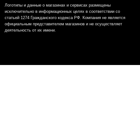
Логотипы и данные о магазинах и сервисах размещены
исключительно в информационных целях в соответствии со
статьей 1274 Гражданского кодекса РФ. Компания не является
официальным представителем магазинов и не осуществляет
деятельность от их имени.
Отказ от ответственности
Все товарные знаки и логотипы, представленные на
этом сайте, являются собственностью
соответствующих владельцев и взяты из публичных
источников.
Отказ от ответственности:
Сервис не является кредитором или ипотечным/кредитным
брокером и не предоставляет финансовые услуги прямо или
косвенно через представителей или агентов. Не осуществляет