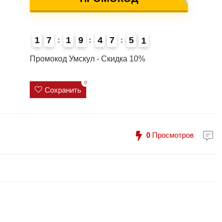
1
7
1
9
4
7
5
0
1
4
Промокод Умскул - Скидка 10%
0
Сохранить
0
Просмотров