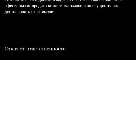
официальным представителем магазинов и не осуществляет
деятельность от их имени.
Отказ от ответственности
Все товарные знаки и логотипы, представленные на
этом сайте, являются собственностью
соответствующих владельцев и взяты из публичных
источников.
Отказ от ответственности:
Сервис не является кредитором или ипотечным/кредитным
брокером и не предоставляет финансовые услуги прямо или
косвенно через представителей или агентов. Не осуществляет
выдачу каких-либо видов кредита. Не несет ответственности за
точность информации, предоставленной банками по тарифам,
кредитным ставкам, переплатам, а также за любую другую