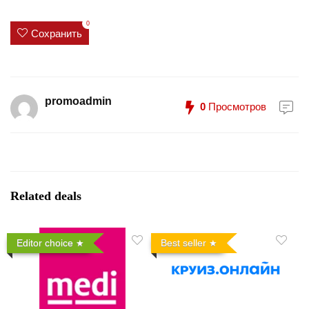
0
Сохранить
promoadmin
0
Просмотров
Related deals
Editor choice
Best seller