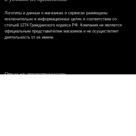
Логотипы и данные о магазинах и сервисах размещены
исключительно в информационных целях в соответствии со
статьей 1274 Гражданского кодекса РФ. Компания не является
официальным представителем магазинов и не осуществляет
деятельность от их имени.
Отказ от ответственности
Все товарные знаки и логотипы, представленные на
этом сайте, являются собственностью
соответствующих владельцев и взяты из публичных
источников.
Отказ от ответственности:
Сервис не является кредитором или ипотечным/кредитным
брокером и не предоставляет финансовые услуги прямо или