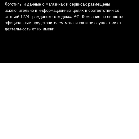
Логотипы и данные о магазинах и сервисах размещены
исключительно в информационных целях в соответствии со
статьей 1274 Гражданского кодекса РФ. Компания не является
официальным представителем магазинов и не осуществляет
деятельность от их имени.
Отказ от ответственности
Все товарные знаки и логотипы, представленные на
этом сайте, являются собственностью
соответствующих владельцев и взяты из публичных
источников.
Отказ от ответственности:
Сервис не является кредитором или ипотечным/кредитным
брокером и не предоставляет финансовые услуги прямо или
косвенно через представителей или агентов. Не осуществляет