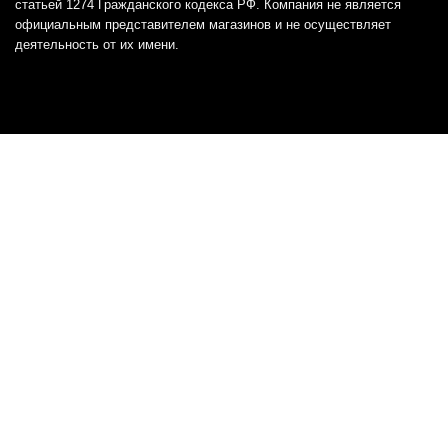
статьей 1274 Гражданского кодекса РФ. Компания не является
официальным представителем магазинов и не осуществляет
деятельность от их имени.
Отказ от ответственности
Все товарные знаки и логотипы, представленные на
этом сайте, являются собственностью
соответствующих владельцев и взяты из публичных
источников.
Отказ от ответственности:
Сервис не является кредитором или ипотечным/кредитным
брокером и не предоставляет финансовые услуги прямо или
косвенно через представителей или агентов. Не осуществляет
выдачу каких-либо видов кредита. Не несет ответственности за
точность информации, предоставленной банками по тарифам,
кредитным ставкам, переплатам, а также за любую другую