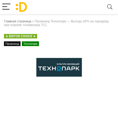
Главная страница
»
Промокод Технопарк — Выгода 30% на саундбар
при покупке телевизора TCL
EDITOR CHOICE
Промокод
Технопарк