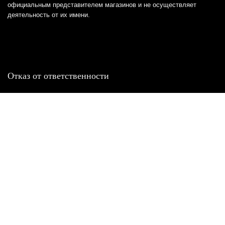
официальным представителем магазинов и не осуществляет
деятельность от их имени.
Отказ от ответственности
Все товарные знаки и логотипы, представленные на
этом сайте, являются собственностью
соответствующих владельцев и взяты из публичных
источников.
Отказ от ответственности:
Сервис не является кредитором или ипотечным/кредитным
брокером и не предоставляет финансовые услуги прямо или
косвенно через представителей или агентов. Не осуществляет
выдачу каких-либо видов кредита. Не несет ответственности за
точность информации, предоставленной банками по тарифам,
кредитным ставкам, переплатам, а также за любую другую