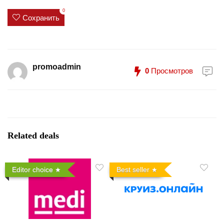
0
Сохранить
promoadmin
0
Просмотров
Related deals
Editor choice
Best seller