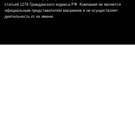
статьей 1274 Гражданского кодекса РФ. Компания не является
официальным представителем магазинов и не осуществляет
деятельность от их имени.
Отказ от ответственности
Все товарные знаки и логотипы, представленные на
этом сайте, являются собственностью
соответствующих владельцев и взяты из публичных
источников.
Отказ от ответственности:
Сервис не является кредитором или ипотечным/кредитным
брокером и не предоставляет финансовые услуги прямо или
косвенно через представителей или агентов. Не осуществляет
выдачу каких-либо видов кредита. Не несет ответственности за
точность информации, предоставленной банками по тарифам,