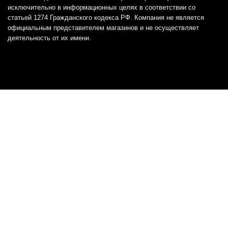
исключительно в информационных целях в соответствии со
статьей 1274 Гражданского кодекса РФ. Компания не является
официальным представителем магазинов и не осуществляет
деятельность от их имени.
Отказ от ответственности
Все товарные знаки и логотипы, представленные на
этом сайте, являются собственностью
соответствующих владельцев и взяты из публичных
источников.
Отказ от ответственности:
Сервис не является кредитором или ипотечным/кредитным
брокером и не предоставляет финансовые услуги прямо или
косвенно через представителей или агентов. Не осуществляет
выдачу каких-либо видов кредита. Не несет ответственности за