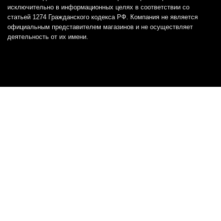
исключительно в информационных целях в соответствии со
статьей 1274 Гражданского кодекса РФ. Компания не является
официальным представителем магазинов и не осуществляет
деятельность от их имени.
Отказ от ответственности
Все товарные знаки и логотипы, представленные на
этом сайте, являются собственностью
соответствующих владельцев и взяты из публичных
источников.
Отказ от ответственности:
Сервис не является кредитором или ипотечным/кредитным
брокером и не предоставляет финансовые услуги прямо или
косвенно через представителей или агентов. Не осуществляет
выдачу каких-либо видов кредита. Не несет ответственности за