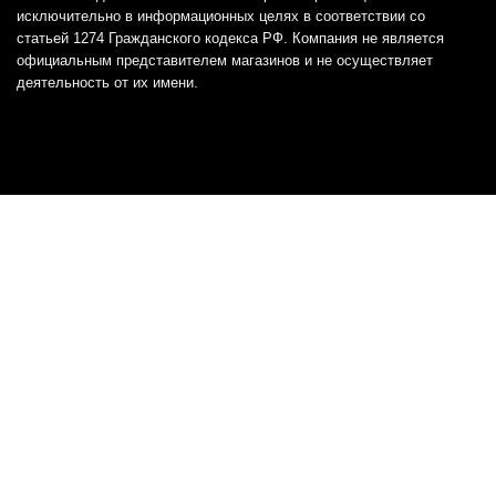
исключительно в информационных целях в соответствии со
статьей 1274 Гражданского кодекса РФ. Компания не является
официальным представителем магазинов и не осуществляет
деятельность от их имени.
Отказ от ответственности
Все товарные знаки и логотипы, представленные на
этом сайте, являются собственностью
соответствующих владельцев и взяты из публичных
источников.
Отказ от ответственности:
Сервис не является кредитором или ипотечным/кредитным
брокером и не предоставляет финансовые услуги прямо или
косвенно через представителей или агентов. Не осуществляет
выдачу каких-либо видов кредита. Не несет ответственности за