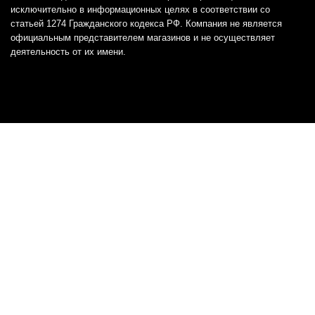
исключительно в информационных целях в соответствии со
статьей 1274 Гражданского кодекса РФ. Компания не является
официальным представителем магазинов и не осуществляет
деятельность от их имени.
Отказ от ответственности
Все товарные знаки и логотипы, представленные на
этом сайте, являются собственностью
соответствующих владельцев и взяты из публичных
источников.
Отказ от ответственности:
Сервис не является кредитором или ипотечным/кредитным
брокером и не предоставляет финансовые услуги прямо или
косвенно через представителей или агентов. Не осуществляет
выдачу каких-либо видов кредита. Не несет ответственности за