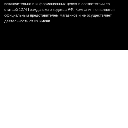
исключительно в информационных целях в соответствии со
статьей 1274 Гражданского кодекса РФ. Компания не является
официальным представителем магазинов и не осуществляет
деятельность от их имени.
Отказ от ответственности
Все товарные знаки и логотипы, представленные на
этом сайте, являются собственностью
соответствующих владельцев и взяты из публичных
источников.
Отказ от ответственности:
Сервис не является кредитором или ипотечным/кредитным
брокером и не предоставляет финансовые услуги прямо или
косвенно через представителей или агентов. Не осуществляет
выдачу каких-либо видов кредита. Не несет ответственности за