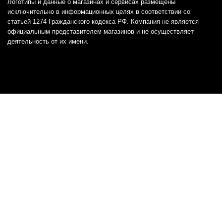
Логотипы и данные о магазинах и сервисах размещены
исключительно в информационных целях в соответствии со
статьей 1274 Гражданского кодекса РФ. Компания не является
официальным представителем магазинов и не осуществляет
деятельность от их имени.
Отказ от ответственности
Все товарные знаки и логотипы, представленные на
этом сайте, являются собственностью
соответствующих владельцев и взяты из публичных
источников.
Отказ от ответственности:
Сервис не является кредитором или ипотечным/кредитным
брокером и не предоставляет финансовые услуги прямо или
косвенно через представителей или агентов. Не осуществляет
выдачу каких-либо видов кредита. Не несет ответственности за