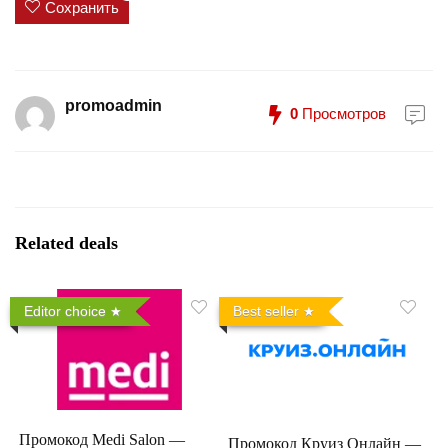
Сохранить
promoadmin
0
Просмотров
Related deals
Editor choice
Best seller
Промокод Medi Salon —
Промокод Круиз Онлайн —