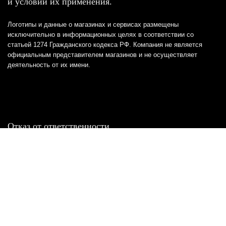
и условий их применения.
Логотипы и данные о магазинах и сервисах размещены
исключительно в информационных целях в соответствии со
статьей 1274 Гражданского кодекса РФ. Компания не является
официальным представителем магазинов и не осуществляет
деятельность от их имени.
Отказ от ответственности
Все товарные знаки и логотипы, представленные на
этом сайте, являются собственностью
соответствующих владельцев и взяты из публичных
источников.
Отказ от ответственности:
Сервис не является кредитором или ипотечным/кредитным