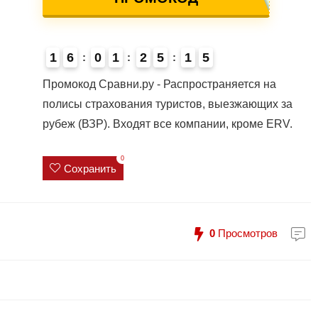
1
6
0
1
2
5
1
4
5
4
Промокод Сравни.ру - Распространяется на
полисы страхования туристов, выезжающих за
рубеж (ВЗР). Входят все компании, кроме ERV.
0
Сохранить
0
Просмотров