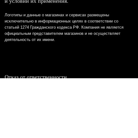
и условий их применения.
Логотипы и данные о магазинах и сервисах размещены
исключительно в информационных целях в соответствии со
статьей 1274 Гражданского кодекса РФ. Компания не является
официальным представителем магазинов и не осуществляет
деятельность от их имени.
Отказ от ответственности
Все товарные знаки и логотипы, представленные на
этом сайте, являются собственностью
соответствующих владельцев и взяты из публичных
источников.
Отказ от ответственности:
Сервис не является кредитором или ипотечным/кредитным