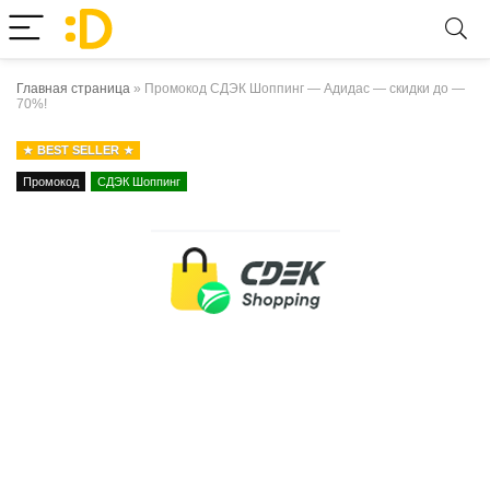
Главная страница
»
Промокод СДЭК Шоппинг — Адидас — скидки до —
70%!
BEST SELLER
Промокод
СДЭК Шоппинг