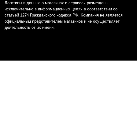
Логотипы и данные о магазинах и сервисах размещены
исключительно в информационных целях в соответствии со
статьей 1274 Гражданского кодекса РФ. Компания не является
официальным представителем магазинов и не осуществляет
деятельность от их имени.
Отказ от ответственности
Все товарные знаки и логотипы, представленные на
этом сайте, являются собственностью
соответствующих владельцев и взяты из публичных
источников.
Отказ от ответственности:
Сервис не является кредитором или ипотечным/кредитным
брокером и не предоставляет финансовые услуги прямо или
косвенно через представителей или агентов. Не осуществляет