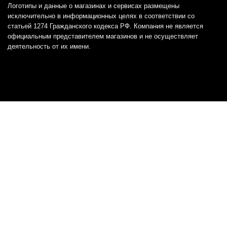
Логотипы и данные о магазинах и сервисах размещены
исключительно в информационных целях в соответствии со
статьей 1274 Гражданского кодекса РФ. Компания не является
официальным представителем магазинов и не осуществляет
деятельность от их имени.
Отказ от ответственности
Все товарные знаки и логотипы, представленные на
этом сайте, являются собственностью
соответствующих владельцев и взяты из публичных
источников.
Отказ от ответственности:
Сервис не является кредитором или ипотечным/кредитным
брокером и не предоставляет финансовые услуги прямо или
косвенно через представителей или агентов. Не осуществляет