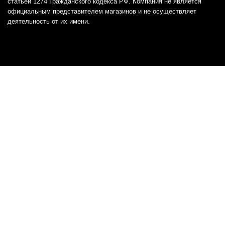
статьей 1274 Гражданского кодекса РФ. Компания не является
официальным представителем магазинов и не осуществляет
деятельность от их имени.
Отказ от ответственности
Все товарные знаки и логотипы, представленные на
этом сайте, являются собственностью
соответствующих владельцев и взяты из публичных
источников.
Отказ от ответственности:
Сервис не является кредитором или ипотечным/кредитным
брокером и не предоставляет финансовые услуги прямо или
косвенно через представителей или агентов. Не осуществляет
выдачу каких-либо видов кредита. Не несет ответственности за
точность информации, предоставленной банками по тарифам,
кредитным ставкам, переплатам, а также за любую другую