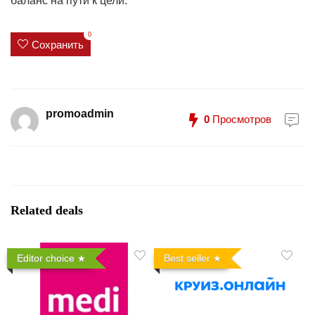
баланс на пути к цели.
0
Сохранить
promoadmin
0
Просмотров
Related deals
Editor choice
Best seller