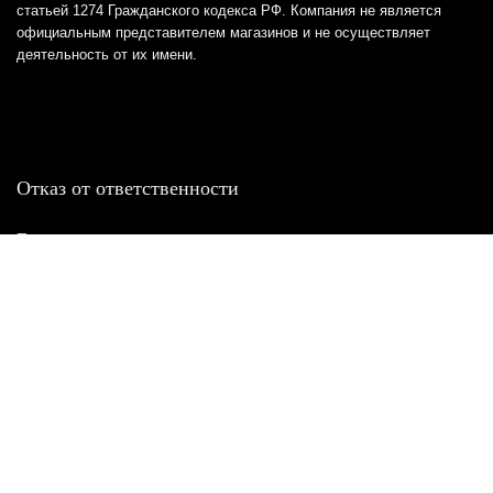
статьей 1274 Гражданского кодекса РФ. Компания не является
официальным представителем магазинов и не осуществляет
деятельность от их имени.
Отказ от ответственности
Все товарные знаки и логотипы, представленные на
этом сайте, являются собственностью
соответствующих владельцев и взяты из публичных
источников.
Отказ от ответственности:
Сервис не является кредитором или ипотечным/кредитным
брокером и не предоставляет финансовые услуги прямо или
косвенно через представителей или агентов. Не осуществляет
выдачу каких-либо видов кредита. Не несет ответственности за
точность информации, предоставленной банками по тарифам,