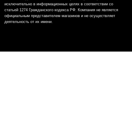
исключительно в информационных целях в соответствии со
статьей 1274 Гражданского кодекса РФ. Компания не является
официальным представителем магазинов и не осуществляет
деятельность от их имени.
Отказ от ответственности
Все товарные знаки и логотипы, представленные на
этом сайте, являются собственностью
соответствующих владельцев и взяты из публичных
источников.
Отказ от ответственности:
Сервис не является кредитором или ипотечным/кредитным
брокером и не предоставляет финансовые услуги прямо или
косвенно через представителей или агентов. Не осуществляет
выдачу каких-либо видов кредита. Не несет ответственности за