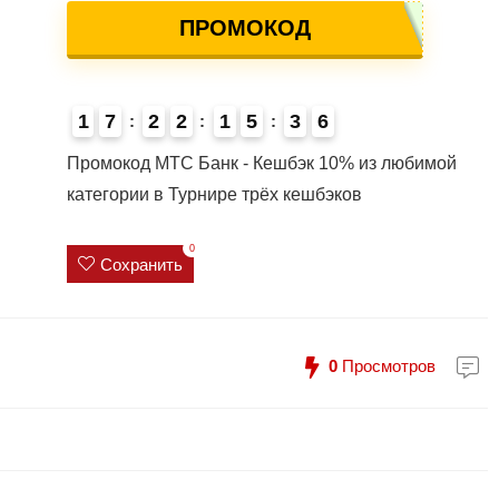
ПРОМОКОД
1
7
2
2
1
5
3
5
6
4
Промокод МТС Банк - Кешбэк 10% из любимой
категории в Турнире трёх кешбэков
0
Сохранить
0
Просмотров