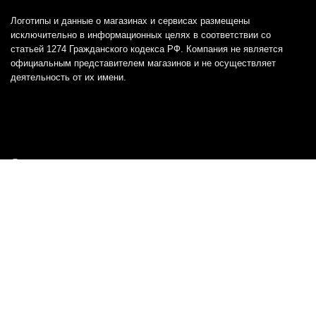
Логотипы и данные о магазинах и сервисах размещены
исключительно в информационных целях в соответствии со
статьей 1274 Гражданского кодекса РФ. Компания не является
официальным представителем магазинов и не осуществляет
деятельность от их имени.
Отказ от ответственности
Все товарные знаки и логотипы, представленные на
этом сайте, являются собственностью
соответствующих владельцев и взяты из публичных
источников.
Отказ от ответственности:
Сервис не является кредитором или ипотечным/кредитным
брокером и не предоставляет финансовые услуги прямо или