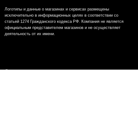
Логотипы и данные о магазинах и сервисах размещены
исключительно в информационных целях в соответствии со
статьей 1274 Гражданского кодекса РФ. Компания не является
официальным представителем магазинов и не осуществляет
деятельность от их имени.
Отказ от ответственности
Все товарные знаки и логотипы, представленные на
этом сайте, являются собственностью
соответствующих владельцев и взяты из публичных
источников.
Отказ от ответственности:
Сервис не является кредитором или ипотечным/кредитным
брокером и не предоставляет финансовые услуги прямо или