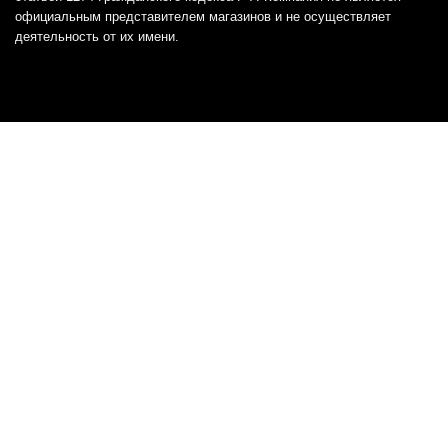
официальным представителем магазинов и не осуществляет
деятельность от их имени.
Отказ от ответственности
Все товарные знаки и логотипы, представленные на
этом сайте, являются собственностью
соответствующих владельцев и взяты из публичных
источников.
Отказ от ответственности:
Сервис не является кредитором или ипотечным/кредитным
брокером и не предоставляет финансовые услуги прямо или
косвенно через представителей или агентов. Не осуществляет
выдачу каких-либо видов кредита. Не несет ответственности за
точность информации, предоставленной банками по тарифам,
кредитным ставкам, переплатам, а также за любую другую