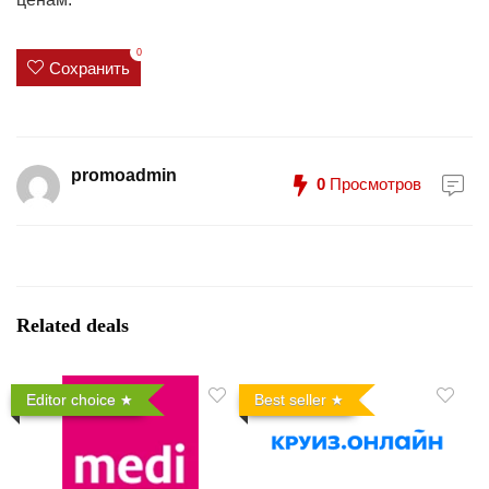
0
Сохранить
promoadmin
0
Просмотров
Related deals
Editor choice
Best seller