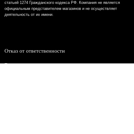
статьей 1274 Гражданского кодекса РФ. Компания не является
официальным представителем магазинов и не осуществляет
деятельность от их имени.
Отказ от ответственности
Все товарные знаки и логотипы, представленные на
этом сайте, являются собственностью
соответствующих владельцев и взяты из публичных
источников.
Отказ от ответственности:
Сервис не является кредитором или ипотечным/кредитным
брокером и не предоставляет финансовые услуги прямо или
косвенно через представителей или агентов. Не осуществляет
выдачу каких-либо видов кредита. Не несет ответственности за
точность информации, предоставленной банками по тарифам,