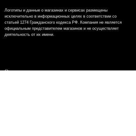
Логотипы и данные о магазинах и сервисах размещены
исключительно в информационных целях в соответствии со
статьей 1274 Гражданского кодекса РФ. Компания не является
официальным представителем магазинов и не осуществляет
деятельность от их имени.
Отказ от ответственности
Все товарные знаки и логотипы, представленные на
этом сайте, являются собственностью
соответствующих владельцев и взяты из публичных
источников.
Отказ от ответственности:
Сервис не является кредитором или ипотечным/кредитным
брокером и не предоставляет финансовые услуги прямо или