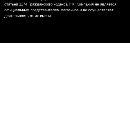
статьей 1274 Гражданского кодекса РФ. Компания не является
официальным представителем магазинов и не осуществляет
деятельность от их имени.
Отказ от ответственности
Все товарные знаки и логотипы, представленные на
этом сайте, являются собственностью
соответствующих владельцев и взяты из публичных
источников.
Отказ от ответственности:
Сервис не является кредитором или ипотечным/кредитным
брокером и не предоставляет финансовые услуги прямо или
косвенно через представителей или агентов. Не осуществляет
выдачу каких-либо видов кредита. Не несет ответственности за
точность информации, предоставленной банками по тарифам,