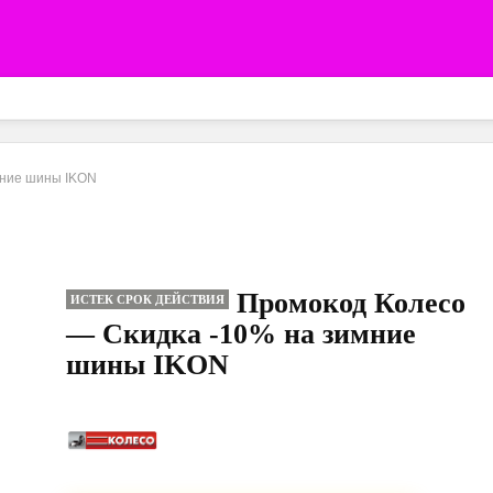
мние шины IKON
Промокод Колесо
ИСТЕК СРОК ДЕЙСТВИЯ
— Скидка -10% на зимние
шины IKON