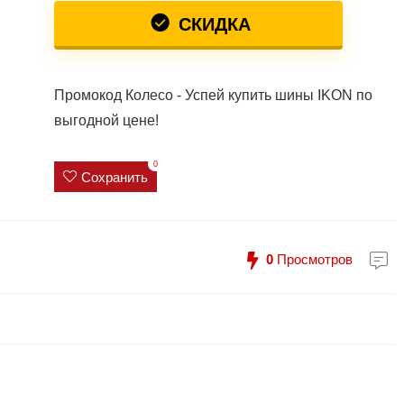
СКИДКА
Промокод Колесо - Успей купить шины IKON по
выгодной цене!
0
Сохранить
0
Просмотров