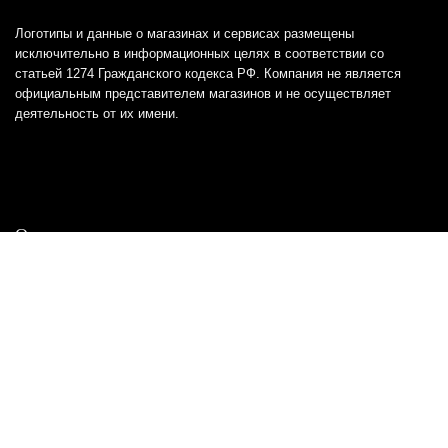
Логотипы и данные о магазинах и сервисах размещены
исключительно в информационных целях в соответствии со
статьей 1274 Гражданского кодекса РФ. Компания не является
официальным представителем магазинов и не осуществляет
деятельность от их имени.
Отказ от ответственности
Все товарные знаки и логотипы, представленные на
этом сайте, являются собственностью
соответствующих владельцев и взяты из публичных
источников.
Отказ от ответственности:
Сервис не является кредитором или ипотечным/кредитным
брокером и не предоставляет финансовые услуги прямо или