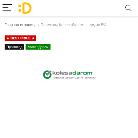
Главная страница
»
Промокод КолесаДаром — скидка 5%
BEST PRICE
Промокод
КолесаДаром