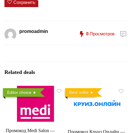
Сохранить
promoadmin
0
Просмотров
Related deals
Editor choice
Best seller
Промокод Medi Salon —
Промокод Круиз Онлайн —