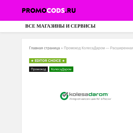
ВСЕ МАГАЗИНЫ И СЕРВИСЫ
Главная страница
»
Промокод КолесаДаром — Расширенная 
EDITOR CHOICE
Промокод
КолесаДаром