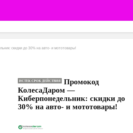
ник: скидки до 30% на авто- и мототовары!
Промокод
ИСТЕК СРОК ДЕЙСТВИЯ
КолесаДаром —
Киберпонедельник: скидки до
30% на авто- и мототовары!