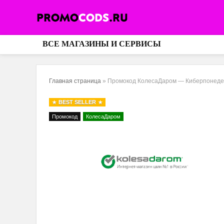
ВСЕ МАГАЗИНЫ И СЕРВИСЫ
Главная страница
»
Промокод КолесаДаром — Киберпонедель
BEST SELLER
Промокод
КолесаДаром