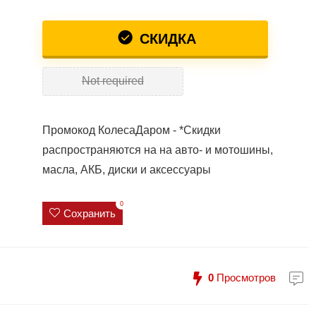
СКИДКА
Not required
Промокод КолесаДаром - *Скидки
распространяются на на авто- и мотошины,
масла, АКБ, диски и аксессуары
0
Сохранить
0
Просмотров