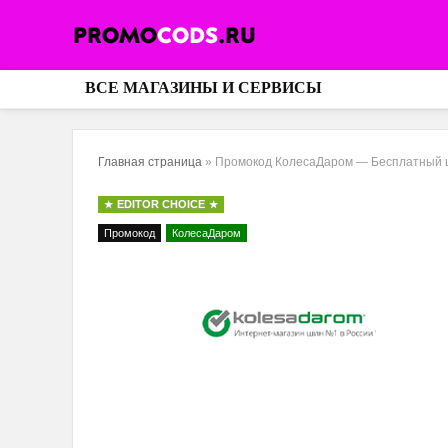
ВСЕ МАГАЗИНЫ И СЕРВИСЫ
Главная страница
»
Промокод КолесаДаром — Бесплатный ши
EDITOR CHOICE
Промокод
КолесаДаром