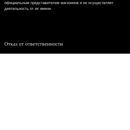
официальным представителем магазинов и не осуществляет
деятельность от их имени.
Отказ от ответственности
Все товарные знаки и логотипы, представленные на
этом сайте, являются собственностью
соответствующих владельцев и взяты из публичных
источников.
Отказ от ответственности:
Сервис не является кредитором или ипотечным/кредитным
брокером и не предоставляет финансовые услуги прямо или
косвенно через представителей или агентов. Не осуществляет
выдачу каких-либо видов кредита. Не несет ответственности за
точность информации, предоставленной банками по тарифам,
кредитным ставкам, переплатам, а также за любую другую