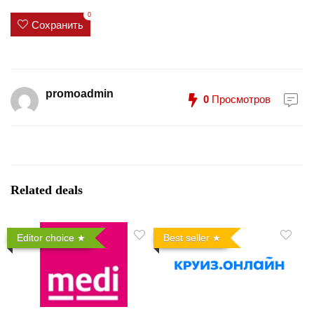
0
Сохранить
promoadmin
0
Просмотров
Related deals
Editor choice
Best seller