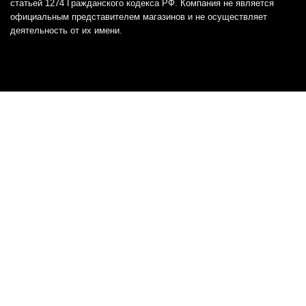
статьей 1274 Гражданского кодекса РФ. Компания не является
официальным представителем магазинов и не осуществляет
деятельность от их имени.
Отказ от ответственности
Все товарные знаки и логотипы, представленные на
этом сайте, являются собственностью
соответствующих владельцев и взяты из публичных
источников.
Отказ от ответственности:
Сервис не является кредитором или ипотечным/кредитным
брокером и не предоставляет финансовые услуги прямо или
косвенно через представителей или агентов. Не осуществляет
выдачу каких-либо видов кредита. Не несет ответственности за
точность информации, предоставленной банками по тарифам,
кредитным ставкам, переплатам, а также за любую другую