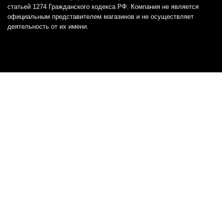
статьей 1274 Гражданского кодекса РФ. Компания не является
официальным представителем магазинов и не осуществляет
деятельность от их имени.
Отказ от ответственности
Все товарные знаки и логотипы, представленные на
этом сайте, являются собственностью
соответствующих владельцев и взяты из публичных
источников.
Отказ от ответственности:
Сервис не является кредитором или ипотечным/кредитным
брокером и не предоставляет финансовые услуги прямо или
косвенно через представителей или агентов. Не осуществляет
выдачу каких-либо видов кредита. Не несет ответственности за
точность информации, предоставленной банками по тарифам,