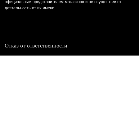
официальным представителем магазинов и не осуществляет
деятельность от их имени.
Отказ от ответственности
Все товарные знаки и логотипы, представленные на
этом сайте, являются собственностью
соответствующих владельцев и взяты из публичных
источников.
Отказ от ответственности:
Сервис не является кредитором или ипотечным/кредитным
брокером и не предоставляет финансовые услуги прямо или
косвенно через представителей или агентов. Не осуществляет
выдачу каких-либо видов кредита. Не несет ответственности за
точность информации, предоставленной банками по тарифам,
кредитным ставкам, переплатам, а также за любую другую
информацию.