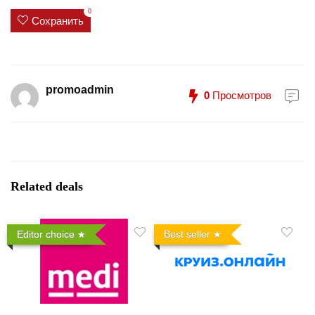
0
Сохранить
promoadmin
0
Просмотров
Related deals
Editor choice
Best seller