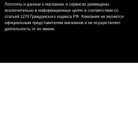
Логотипы и данные о магазинах и сервисах размещены
исключительно в информационных целях в соответствии со
статьей 1274 Гражданского кодекса РФ. Компания не является
официальным представителем магазинов и не осуществляет
деятельность от их имени.
Отказ от ответственности
Все товарные знаки и логотипы, представленные на
этом сайте, являются собственностью
соответствующих владельцев и взяты из публичных
источников.
Отказ от ответственности:
Сервис не является кредитором или ипотечным/кредитным
брокером и не предоставляет финансовые услуги прямо или
косвенно через представителей или агентов. Не осуществляет