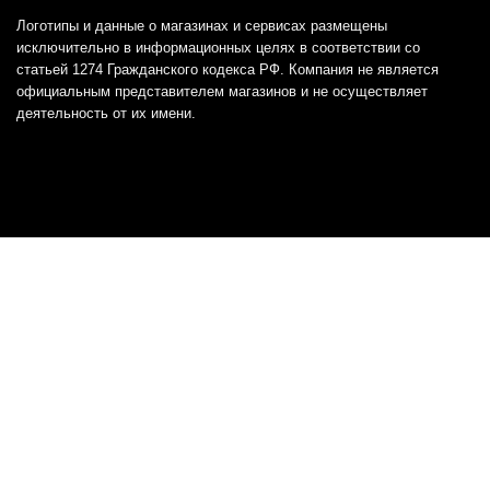
Логотипы и данные о магазинах и сервисах размещены
исключительно в информационных целях в соответствии со
статьей 1274 Гражданского кодекса РФ. Компания не является
официальным представителем магазинов и не осуществляет
деятельность от их имени.
Отказ от ответственности
Все товарные знаки и логотипы, представленные на
этом сайте, являются собственностью
соответствующих владельцев и взяты из публичных
источников.
Отказ от ответственности:
Сервис не является кредитором или ипотечным/кредитным
брокером и не предоставляет финансовые услуги прямо или
косвенно через представителей или агентов. Не осуществляет