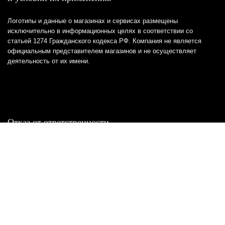
Логотипы и данные о магазинах и сервисах размещены
исключительно в информационных целях в соответствии со
статьей 1274 Гражданского кодекса РФ. Компания не является
официальным представителем магазинов и не осуществляет
деятельность от их имени.
Отказ от ответственности
Все товарные знаки и логотипы, представленные на
этом сайте, являются собственностью
соответствующих владельцев и взяты из публичных
источников.
Отказ от ответственности:
Сервис не является кредитором или ипотечным/кредитным
брокером и не предоставляет финансовые услуги прямо или