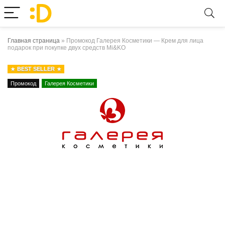
Главная страница
»
Промокод Галерея Косметики — Крем для лица
подарок при покупке двух средств Mi&KO
BEST SELLER
Промокод
Галерея Косметики