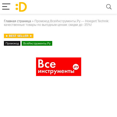
Главная страница
»
Промокод ВсеИнструменты.Ру — Hoegert Technik:
качественные товары по выгодным ценам: скидки до -35%!
BEST SELLER
Промокод
ВсеИнструменты.Ру